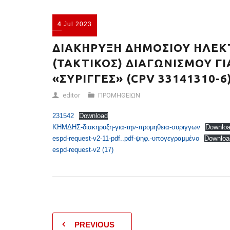
4
Jul
2023
ΔΙΑΚΗΡΥΞΗ ΔΗΜΟΣΙΟΥ ΗΛΕΚ
(ΤΑΚΤΙΚΟΣ) ΔΙΑΓΩΝΙΣΜΟΥ Γ
«ΣΥΡΙΓΓΕΣ» (CPV 33141310-6
editor
ΠΡΟΜΗΘΕΙΩΝ
231542
Download
ΚΗΜΔΗΣ-διακηρυξη-για-την-προμηθεια-συριγγων
Downlo
espd-request-v2-11-pdf..pdf-ψηφ.-υπογεγραμμένο
Downloa
espd-request-v2 (17)
PREVIOUS