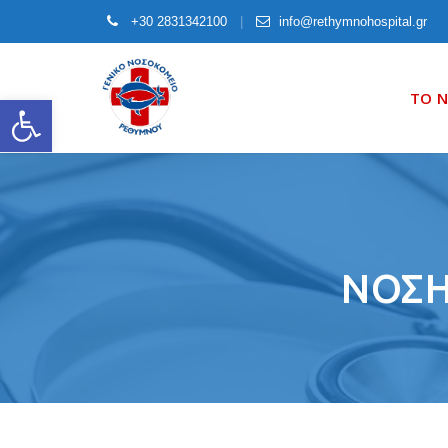
+30 2831342100
info@rethymnohospital.gr
Skip
to
ΤΟ 
Open toolbar
content
ΝΟΣΗ