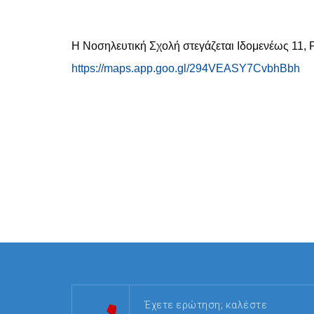
Η Νοσηλευτική Σχολή στεγάζεται Ιδομενέως 11, 
https://maps.app.goo.gl/294VEASY7CvbhBbh
Έχετε ερώτηση; καλέστε