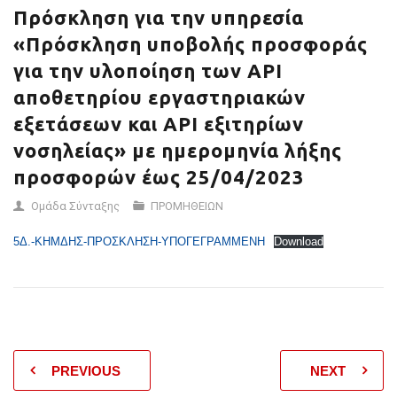
ΑΠΟΘΕΤΗΡΊΟΥ
Πρόσκληση για την υπηρεσία
ΕΡΓΑΣΤΗΡΙΑΚΏΝ
«Πρόσκληση υποβολής προσφοράς
ΕΞΕΤΆΣΕΩΝ ΚΑΙ API
για την υλοποίηση των API
αποθετηρίου εργαστηριακών
ΕΞΙΤΗΡΊΩΝ
εξετάσεων και API εξιτηρίων
ΝΟΣΗΛΕΊΑΣ» ΜΕ
νοσηλείας» με ημερομηνία λήξης
ΗΜΕΡΟΜΗΝΊΑ ΛΉΞΗΣ
προσφορών έως 25/04/2023
ΠΡΟΣΦΟΡΏΝ ΈΩΣ
Ομάδα Σύνταξης
ΠΡΟΜΗΘΕΙΩΝ
25/04/2023
5Δ.-ΚΗΜΔΗΣ-ΠΡΟΣΚΛΗΣΗ-ΥΠΟΓΕΓΡΑΜΜΕΝΗ
Download
PREVIOUS
NEXT