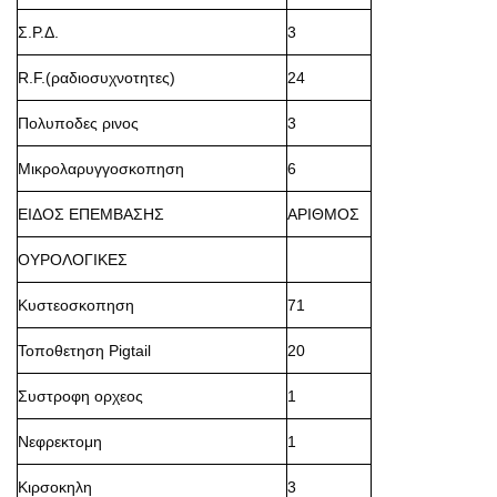
Σ.Ρ.Δ.
3
R.F.(ραδιοσυχνοτητες)
24
Πολυποδες ρινος
3
Μικρολαρυγγοσκοπηση
6
ΕΙΔΟΣ ΕΠΕΜΒΑΣΗΣ
ΑΡΙΘΜΟΣ
ΟΥΡΟΛΟΓΙΚΕΣ
Κυστεοσκοπηση
71
Τοποθετηση Pigtail
20
Συστροφη ορχεος
1
Νεφρεκτομη
1
Κιρσοκηλη
3