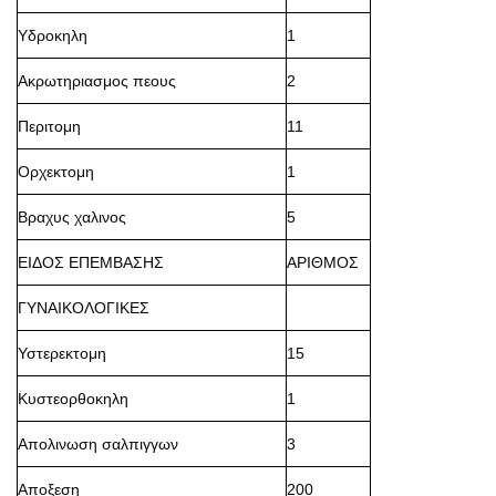
Υδροκηλη
1
Ακρωτηριασμος πεους
2
Περιτομη
11
Ορχεκτομη
1
Βραχυς χαλινος
5
ΕΙΔΟΣ ΕΠΕΜΒΑΣΗΣ
ΑΡΙΘΜΟΣ
ΓΥΝΑΙΚΟΛΟΓΙΚΕΣ
Υστερεκτομη
15
Κυστεορθοκηλη
1
Απολινωση σαλπιγγων
3
Αποξεση
200