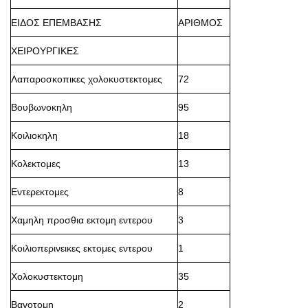
ΕΙΔΟΣ ΕΠΕΜΒΑΣΗΣ
ΑΡΙΘΜΟΣ
ΧΕΙΡΟΥΡΓΙΚΕΣ
Λαπαροσκοπικες χολοκυστεκτομες
72
Βουβωνοκηλη
95
Κοιλιοκηλη
18
Κολεκτομες
13
Εντερεκτομες
8
Χαμηλη προσθια εκτομη εντερου
3
Κοιλιοπερινεικες εκτομες εντερου
1
Χολοκυστεκτομη
35
Βαγοτομη
2