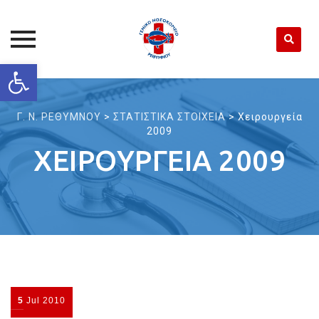
Open toolbar
Skip
to
content
Γ. Ν. ΡΕΘΥΜΝΟΥ
>
ΣΤΑΤΙΣΤΙΚΑ ΣΤΟΙΧΕΙΑ
>
Χειρουργεία
2009
ΧΕΙΡΟΥΡΓΕΊΑ 2009
5
Jul
2010