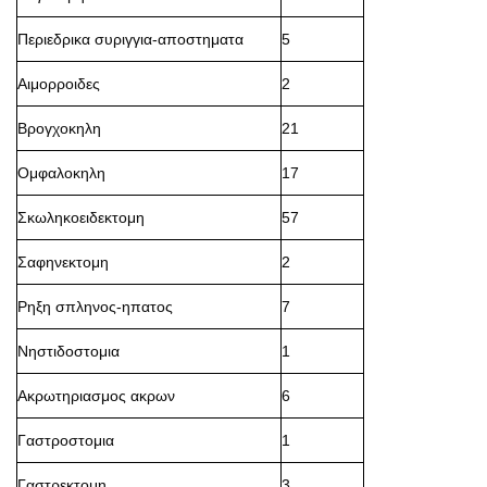
Περιεδρικα συριγγια-αποστηματα
5
Αιμορροιδες
2
Βρογχοκηλη
21
Ομφαλοκηλη
17
Σκωληκοειδεκτομη
57
Σαφηνεκτομη
2
Ρηξη σπληνος-ηπατος
7
Νηστιδοστομια
1
Ακρωτηριασμος ακρων
6
Γαστροστομια
1
Γαστρεκτομη
3