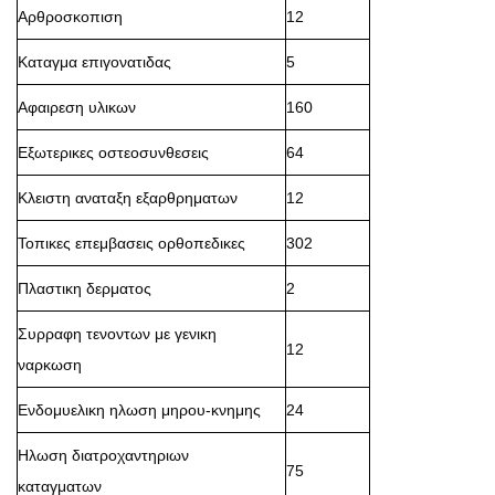
Αρθροσκοπιση
12
Καταγμα επιγονατιδας
5
Αφαιρεση υλικων
160
Εξωτερικες οστεοσυνθεσεις
64
Κλειστη αναταξη εξαρθρηματων
12
Τοπικες επεμβασεις ορθοπεδικες
302
Πλαστικη δερματος
2
Συρραφη τενοντων με γενικη
12
ναρκωση
Ενδομυελικη ηλωση μηρου-κνημης
24
Ηλωση διατροχαντηριων
75
καταγματων