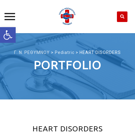
Open toolbar
Skip
to
content
Γ. Ν. ΡΕΘΥΜΝΟΥ
>
Pediatric
>
HEART DISORDERS
PORTFOLIO
HEART DISORDERS