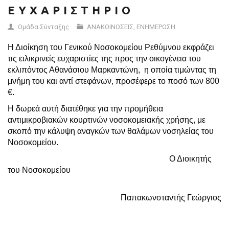
Ε Υ Χ Α Ρ Ι Σ Τ Η Ρ Ι Ο
Ομάδα Σύνταξης
ΑΝΑΚΟΙΝΩΣΕΙΣ
,
ΕΝΗΜΕΡΩΣΗ
Η Διοίκηση του Γενικού Νοσοκομείου Ρεθύμνου εκφράζει
τις ειλικρινείς ευχαριστίες της προς την οικογένεια του
εκλιπόντος Αθανάσιου Μαρκαντώνη, η οποία τιμώντας τη
μνήμη του και αντί στεφάνων, προσέφερε το ποσό των 800
€.
Η δωρεά αυτή διατέθηκε για την προμήθεια
αντιμικροβιακών κουρτινών νοσοκομειακής χρήσης, με
σκοπό την κάλυψη αναγκών των θαλάμων νοσηλείας του
Νοσοκομείου.
Ο Διοικητής
του Νοσοκομείου
Παπακωνσταντής Γεώργιος