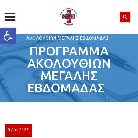
Open toolbar
Γ. Ν. ΡΕΘΥΜΝΟΥ
>
ΑΝΑΚΟΙΝΩΣΕΙΣ
>
ΠΡΟΓΡΑΜΜΑ
Skip
ΑΚΟΛΟΥΘΙΩΝ ΜΕΓΑΛΗΣ ΕΒΔΟΜΑΔΑΣ
to
ΠΡΟΓΡΑΜΜΑ
content
ΑΚΟΛΟΥΘΙΩΝ
ΜΕΓΑΛΗΣ
ΕΒΔΟΜΑΔΑΣ
9
Apr
2025