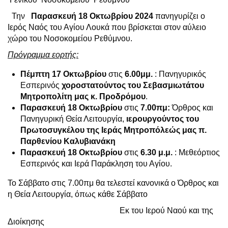
Την
Παρασκευή 18 Οκτωβρίου 2024
πανηγυρίζει ο
Ιερός Ναός του Αγίου Λουκά που βρίσκεται στον αύλειο
χώρο του Νοσοκομείου Ρεθύμνου.
Πρόγραμμα εορτής:
Πέμπτη 17 Οκτωβρίου
στις
6.00μμ.
: Πανηγυρικός
Εσπερινός
χοροστατούντος του Σεβασμιωτάτου
Μητροπολίτη μας κ. Προδρόμου
.
Παρασκευή 18 Οκτωβρίου
στις
7.00πμ:
Όρθρος και
Πανηγυρική Θεία Λειτουργία,
ιερουργούντος του
Πρωτοσυγκέλου της Ιεράς Μητροπόλεώς μας π.
Παρθενίου Καλυβιανάκη
Παρασκευή 18 Οκτωβρίου
στις
6.30
μ.μ.
: Μεθεόρτιος
Εσπερινός και Ιερά Παράκληση του Αγίου.
Το Σάββατο στις 7.00πμ θα τελεστεί κανονικά ο Όρθρος και
η Θεία Λειτουργία, όπως κάθε Σάββατο
Εκ του Ιερού Ναού και της
Διοίκησης