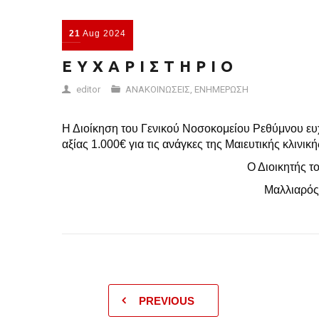
21
Aug
2024
Ε Υ Χ Α Ρ Ι Σ Τ Η Ρ Ι Ο
editor
ΑΝΑΚΟΙΝΩΣΕΙΣ
,
ΕΝΗΜΕΡΩΣΗ
Η Διοίκηση του Γενικού Νοσοκομείου Ρεθύμνου ευχ
αξίας 1.000€ για τις ανάγκες της Μαιευτικής κλινι
Ο Διοικητής του Νοσο
Μαλλιαρός Νικόλ
PREVIOUS