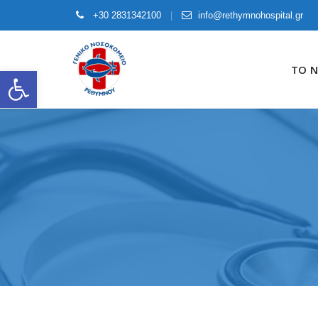
+30 2831342100
info@rethymnohospital.gr
Skip
to
ΤΟ 
Open toolbar
content