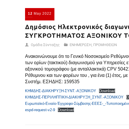
12
May
2022
Δημόσιος Ηλεκτρονικός διαγω
ΣΥΓΚΡΟΤΗΜΑΤΟΣ ΑΞΟΝΙΚΟΥ 
Ομάδα Σύνταξης
ΕΝΗΜΕΡΩΣΗ
,
ΠΡΟΜΗΘΕΙΩΝ
Ανακοινώνουμε ότι το Γενικό Νοσοκομείο Ρεθύμνο
των ορίων (τακτικού) διαγωνισμού για Υπηρεσίες 
αξονικού τομογράφου (με ανταλλακτικά) CPV 50421
Ρέθυμνου και των φορέων του , για ένα (1) έτος,
Συστήμ. ΕΣΗΔΗΣ: 159535
ΚΗΜΔΗΣ-ΔΙΑΚΗΡΥΞΗ-ΣΥΝΤ.-ΑΞΟΝΙΚΟΥ
Download
ΚΗΜΔΗΣ-ΠΕΡΙΛΗΠΤΙΚΗ-ΔΙΑΚΗΡΥΞΗ_ΣΥΝΤ.-ΑΞΟΝΙΚΟΥ
D
Ευρωπαϊκό-Ενιαίο-Έγγραφο-Σύμβασης-ΕΕΕΣ-_-Τυποποιημέ
espd-request-v2-9
Download