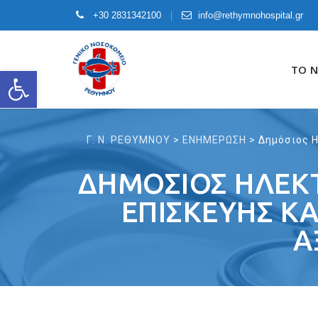
+30 2831342100
info@rethymnohospital.gr
Skip
to
ΤΟ 
Open toolbar
content
Γ. Ν. ΡΕΘΥΜΝΟΥ
>
ΕΝΗΜΕΡΩΣΗ
>
Δημόσιος 
ΔΗΜΌΣΙΟΣ ΗΛΕΚΤ
ΕΠΙΣΚΕΥΗΣ Κ
Α