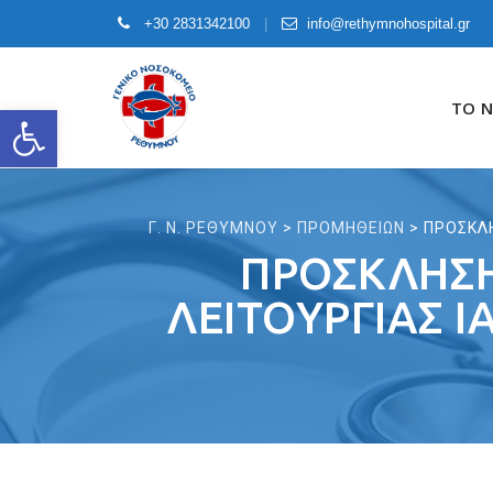
+30 2831342100
info@rethymnohospital.gr
Skip
to
ΤΟ 
Open toolbar
content
Γ. Ν. ΡΕΘΥΜΝΟΥ
>
ΠΡΟΜΗΘΕΙΩΝ
>
ΠΡΟΣΚΛΗ
ΠΡΟΣΚΛΗΣΗ
ΛΕΙΤΟΥΡΓΙΑΣ 