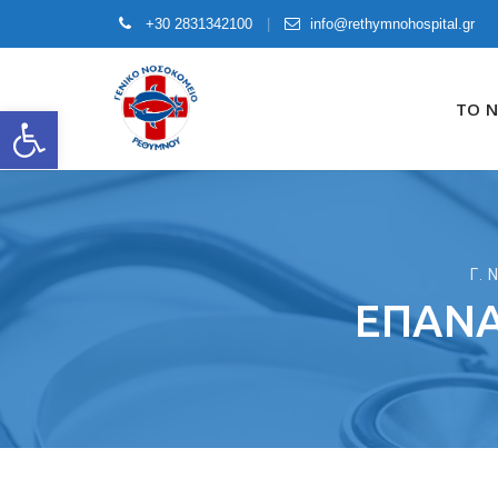
+30 2831342100
info@rethymnohospital.gr
Skip
to
ΤΟ 
Open toolbar
content
Γ.
ΕΠΑΝΑ