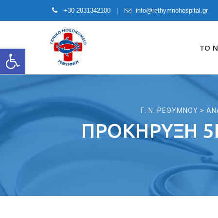
+30 2831342100
info@rethymnohospital.gr
Skip
to
ΤΟ 
Open toolbar
content
Γ. Ν. ΡΕΘΥΜΝΟΥ
>
ΑΝ
ΠΡΟΚΉΡΥΞΗ 5Κ