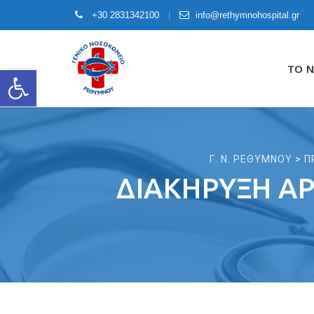
+30 2831342100
info@rethymnohospital.gr
Skip
to
ΤΟ 
Open toolbar
content
Γ. Ν. ΡΕΘΥΜΝΟΥ
>
Π
ΔΙΑΚΉΡΥΞΗ ΑΡ