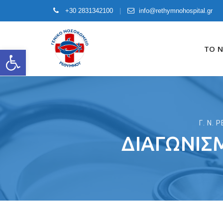
+30 2831342100
info@rethymnohospital.gr
Skip
to
ΤΟ 
Open toolbar
content
Γ. Ν.
ΔΙΑΓΩΝΙΣ