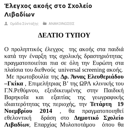
Έλεγχος ακοής στο Σχολείο
Λιβαδίων
Ομάδα Σύνταξης
ΑΝΑΚΟΙΝΩΣΕΙΣ
ΔΕΛΤΙΟ ΤΥΠΟΥ
Ο προληπτικός έλεγχος
της ακοής στα παιδιά
κατά την έναρξη της σχολικής δραστηριότητας
πραγματοποιείται πια σε όλη την Ευρώπη στα
πλαίσια του διεθνούς
universal
screening
ακοής.
Με πρωτοβουλία της
Δρ. Άννας Ελευθεριάδου
–Γκίκα
, Επιμελήτριας Β’ της ΩΡΛ κλινικής του
Γ.Ν.Ρεθύμνου, εξειδικευμένης στην Παιδική
Βαρηκοΐα και εξαιτίας της γεωγραφικής
ιδιαιτερότητας της περιοχής, την
Τετάρτη
19
Νοεμβρίου 2014
, θα πραγματοποιηθεί
εθελοντική
δράση στο
Δημοτικό Σχολείο
Λιβαδίων
, Επαρχίας Μυλοποτάμου
όπου θα