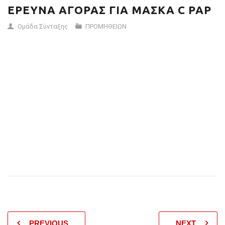
ΕΡΕΥΝΑ ΑΓΟΡΑΣ ΓΙΑ ΜΑΣΚΑ C PAP
Ομάδα Σύνταξης
ΠΡΟΜΗΘΕΙΩΝ
Πέμπτη, 20 Μαρτίου 2014
Προκειμένου το Νοσοκομείο μας να προβεί στην προμήθεια ΜAΣΚΑ C
PAP παρακαλούμε να καταθέσετε την προσφορά σας Τεχνική –
Οικονομική (
email
ή φαξ) σύμφωνα με το παρατηρητήριο τιμών,
μέχρι
την
Δευτέρα 24 Μαρτίου και ώρα 11.30 πμ. Η αξιολόγηση των
προσφορών και η ανάθεση της παραγγελίας θα πραγματοποιηθούν
μετά το πέρας της αναγραφόμενης ημερομηνίας και ώρας. Πρόσθετα
στοιχεία και πληροφορίες εμπεριέχονται στο επισυναπτόμνενο αρχειο.
PREVIOUS
NEXT