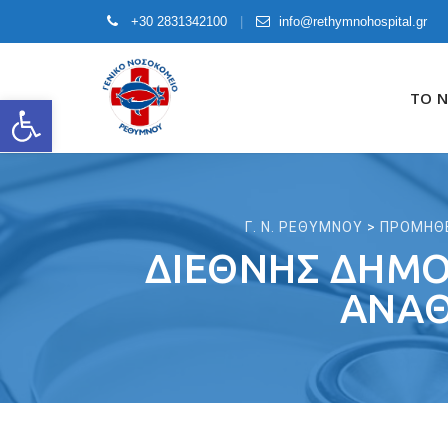
+30 2831342100
info@rethymnohospital.gr
Skip
to
ΤΟ 
Open toolbar
content
Γ. Ν. ΡΕΘΥΜΝΟΥ
>
ΠΡΟΜΗΘ
ΔΙΕΘΝΉΣ ΔΗΜΌ
ΑΝΆΘ