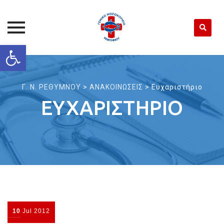
Open toolbar
Skip
to
content
Γ. Ν. ΡΕΘΥΜΝΟΥ
>
ΑΝΑΚΟΙΝΩΣΕΙΣ
>
Ευχαριστήριο
ΕΥΧΑΡΙΣΤΉΡΙΟ
10
Jul
2012