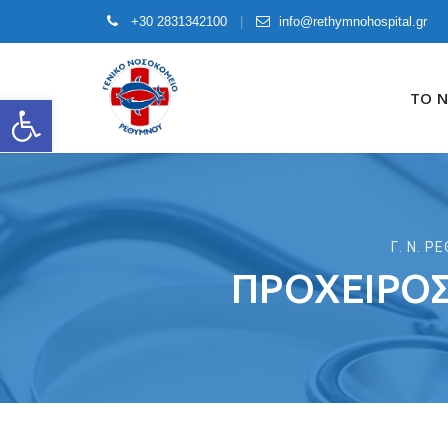
+30 2831342100
info@rethymnohospital.gr
Skip
to
ΤΟ 
Open toolbar
content
Γ. Ν. 
ΠΡΌΧΕΙΡΟΣ