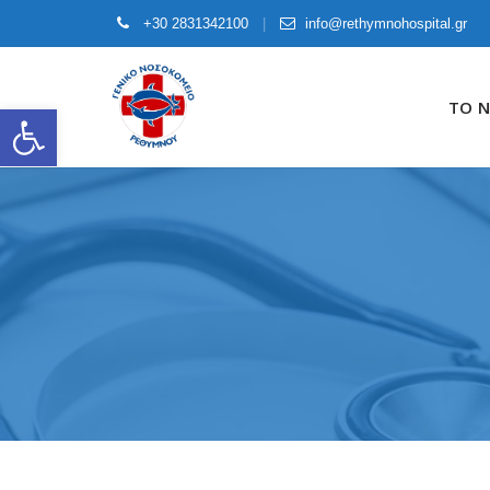
+30 2831342100
info@rethymnohospital.gr
Skip
to
ΤΟ 
Open toolbar
content