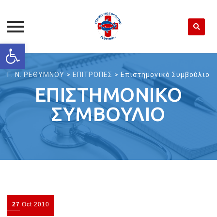
Open toolbar
Skip
to
Γ. Ν. ΡΕΘΥΜΝΟΥ
>
ΕΠΙΤΡΟΠΕΣ
>
Επιστημονικό Συμβούλιο
content
ΕΠΙΣΤΗΜΟΝΙΚΌ
ΣΥΜΒΟΎΛΙΟ
27
Oct
2010