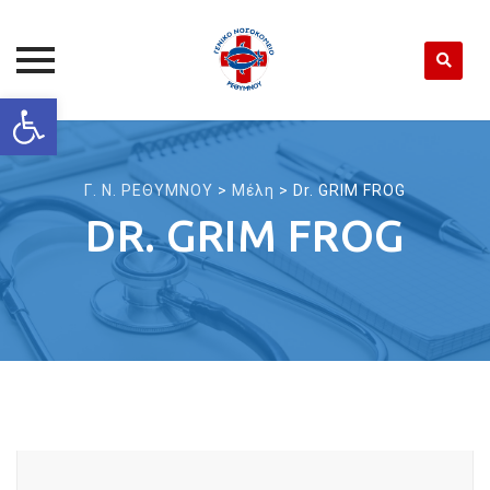
Open toolbar
Skip
to
content
Γ. Ν. ΡΕΘΥΜΝΟΥ
>
Μέλη
>
Dr. GRIM FROG
DR. GRIM FROG