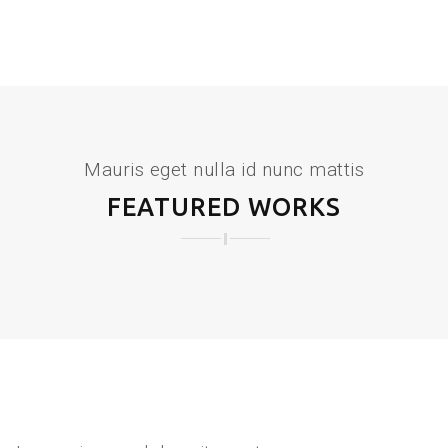
Mauris eget nulla id nunc mattis
FEATURED WORKS
SPINE DISORDERS
CORNEA ISSUES
RESPIRATORY TRACT DISORDERS
MENTAL DISORDERS
DISORDERS OF THE IMMUNE SYSTEM