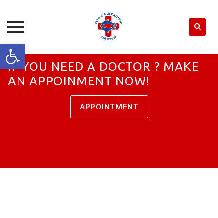
Open toolbar
Skip
IF YOU NEED A DOCTOR ? MAKE
to
content
AN APPOINMENT NOW!
APPOINTMENT