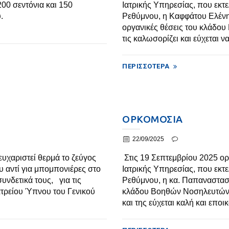
0 σεντόνια και 150
Ιατρικής Υπηρεσίας, που εκτ
.
Ρεθύμνου, η Καφφάτου Ελένη
οργανικές θέσεις του κλάδο
τις καλωσορίζει και εύχεται ν
ΠΕΡΙΣΣΌΤΕΡΑ
ΟΡΚΟΜΟΣΙΑ
22/09/2025
υχαριστεί θερμά το ζεύγος
Στις 19 Σεπτεμβρίου 2025 ορ
 αντί για μπομπονιέρες στο
Ιατρικής Υπηρεσίας, που εκτ
συνδετικά τους, για τις
Ρεθύμνου, η κα. Παπαναστασί
ατρείου Ύπνου του Γενικού
κλάδου Βοηθών Νοσηλευτών 
και της εύχεται καλή και εποικ