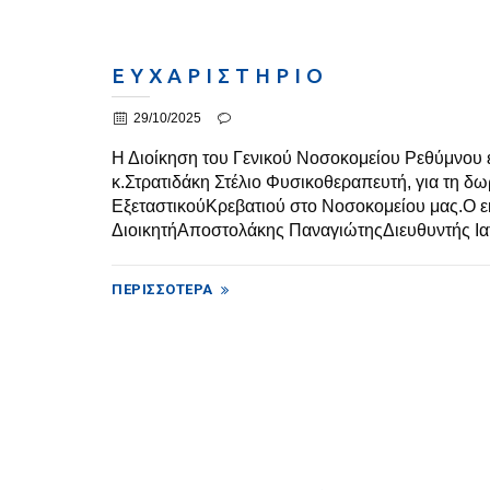
Ε Υ Χ Α Ρ Ι Σ Τ Η Ρ Ι Ο
29/10/2025
Η Διοίκηση του Γενικού Νοσοκομείου Ρεθύμνου ε
κ.Στρατιδάκη Στέλιο Φυσικοθεραπευτή, για τη δω
ΕξεταστικούΚρεβατιού στο Νοσοκομείου μας.Ο 
ΔιοικητήΑποστολάκης ΠαναγιώτηςΔιευθυντής Ιατ
ΠΕΡΙΣΣΌΤΕΡΑ