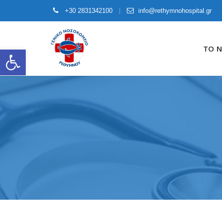
+30 2831342100
info@rethymnohospital.gr
Skip
to
ΤΟ 
Open toolbar
content