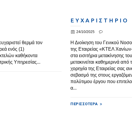
Ε Υ Χ Α Ρ Ι Σ Τ Η Ρ Ι Ο
24/10/2025
υχαριστεί θερμά τον
Η Διοίκηση του Γενικού Νοσο
ρεά ενός (1)
της Εταιρείας «ΚΤΕΛ Χανίων
εκτελών καθήκοντα
στα εισιτήρια μετακίνησης τ
ρικής Υπηρεσίας...
μετακινείται καθημερινά απ
χορηγία της Εταιρείας σας αν
σεβασμό της στους εργαζόμε
πολύτιμου έργου που επιτελο
α...
ΠΕΡΙΣΣΌΤΕΡΑ