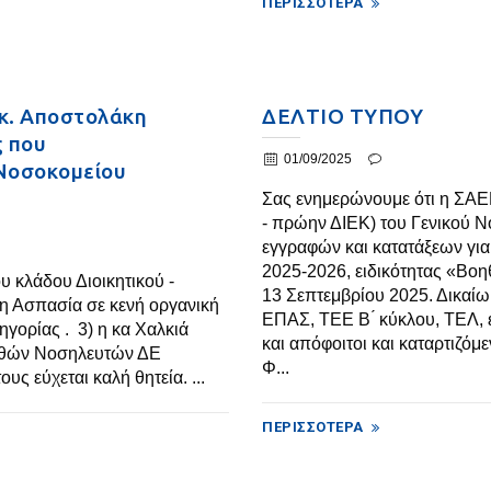
ΠΕΡΙΣΣΌΤΕΡΑ
 κ. Αποστολάκη
ΔΕΛΤΙΟ ΤΥΠΟΥ
ς που
01/09/2025
 Νοσοκομείου
Σας ενημερώνουμε ότι η ΣΑΕ
- πρώην ΔΙΕΚ) του Γενικού Ν
εγγραφών και κατατάξεων για τ
2025-2026, ειδικότητας «Βο
υ κλάδου Διοικητικού -
13 Σεπτεμβρίου 2025. Δικαίω
κη Ασπασία σε κενή οργανική
ΕΠΑΣ, ΤΕΕ Β ́ κύκλου, ΤΕΛ,
ηγορίας . 3) η κα Χαλκιά
και απόφοιτοι και καταρτιζό
οηθών Νοσηλευτών ΔΕ
Φ...
υς εύχεται καλή θητεία. ...
ΠΕΡΙΣΣΌΤΕΡΑ