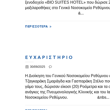
ξενοδοχείο «BIO SUITES HOTEL» που δώρισε 20
μαξιλαροθήκες στο Γενικό Νοσοκομείο Ρεθύμνου
&...
ΠΕΡΙΣΣΌΤΕΡΑ
Ε Υ Χ Α Ρ Ι Σ Τ Η Ρ Ι Ο
30/09/2025
Η Διοίκηση του Γενικού Νοσοκομείου Ρεθύμνου ε
Τζαγκαράκη Σμαράγδα και Γασπαράκη Στέλιο που
γάμο τους, δώρισαν είκοσι (20) Ροόμετρα και τα 
ανάγκες της Πνευμονολογικής Κλινικής και του Ι
Νοσοκομείου Ρεθύμνου. &nbs...