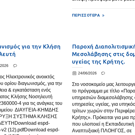
ΠΕΡΙΣΣΌΤΕΡΑ
νισμός για την Κλήση
Παροχή Διαπολιτισμικ
λευτή
Μεσολάβησης στις δο
υγείας της Κρήτης.
/2026
24/06/2026
ος Ηλεκτρονικός ανοικτός
υ ορίου διαγωνισμός, για την
Στο νοσοκομείο μας λειτουργ
εια & εγκατάσταση ενός
το πρόγραμμα με τίτλο «Παρ
ατος Κλήσης Νοσηλευτή
υπηρεσιών διαμεσολάβησης 
360000-4 για τις ανάγκες του
υπηρεσίες υγείας, για υπηκό
ομείου ΔΙΑΥΓΕΙΑ-ΚΗΜΔΗΣ
τρίτων χωρών στην Περιφέρε
ΡΥΞΗ ΣΥΣΤΗΜΑ ΚΛΗΣΗΣ
Κρήτης». Πρόκειται για μια π
ΕΥΤΗDownload espd-
που υλοποιεί η Εκπαιδευτική
-v2 (12).pdfDownload espd-
Αναπτυξιακή ΠΛΟΗΓΟΣ, σε