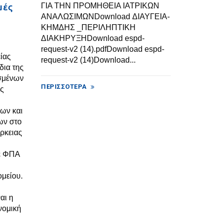
μές
ΓΙΑ ΤΗΝ ΠΡΟΜΗΘΕΙΑ ΙΑΤΡΙΚΩΝ
ΑΝΑΛΩΣΙΜΩΝDownload ΔΙΑΥΓΕΙΑ-
ΚΗΜΔΗΣ _ΠΕΡΙΛΗΠΤΙΚΗ
ΔΙΑΚΗΡΥΞΗDownload espd-
request-v2 (14).pdfDownload espd-
ίας
request-v2 (14)Download...
δια της
σμένων
ΠΕΡΙΣΣΌΤΕΡΑ
ες
ων και
ων στο
άρκειας
ε ΦΠΑ
μείου.
αι η
νομική
..