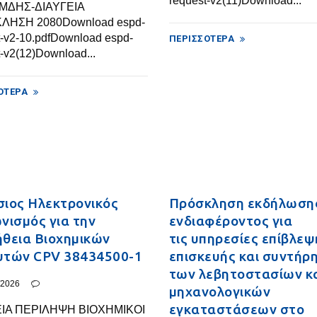
request-v2(11)Download...
ΗΜΔΗΣ-ΔΙΑΥΓΕΙΑ
ΛΗΣΗ 2080Download espd-
t-v2-10.pdfDownload espd-
ΠΕΡΙΣΣΌΤΕΡΑ
-v2(12)Download...
ΌΤΕΡΑ
ιος Ηλεκτρονικός
Πρόσκληση εκδήλωση
νισμός για την
ενδιαφέροντος για
θεια Βιοχημικών
τις υπηρεσίες επίβλεψ
υτών CPV 38434500-1
επισκευής και συντήρ
των λεβητοστασίων κ
/2026
μηχανολογικών
εγκαταστάσεων στο
ΕΙΑ ΠΕΡΙΛΗΨΗ ΒΙΟΧΗΜΙΚΟΙ