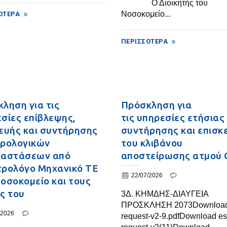
Ο Διοικητής του
Νοσοκομείο...
ΌΤΕΡΑ
ΠΕΡΙΣΣΌΤΕΡΑ
ληση για τις
Πρόσκληση για
σίες επίβλεψης,
τις υπηρεσίες ετήσιας
ευής και συντήρησης
συντήρησης και επισκ
τρολογικών
του κλιβάνου
ταστάσεων από
αποστείρωσης ατμού 
τρολόγο Μηχανικό ΤΕ
22/07/2026
οσοκομείο και τους
ς του
3Δ. ΚΗΜΔΗΣ-ΔΙΑΥΓΕΙΑ
ΠΡΟΣΚΛΗΣΗ 2073Download
/2026
request-v2-9.pdfDownload es