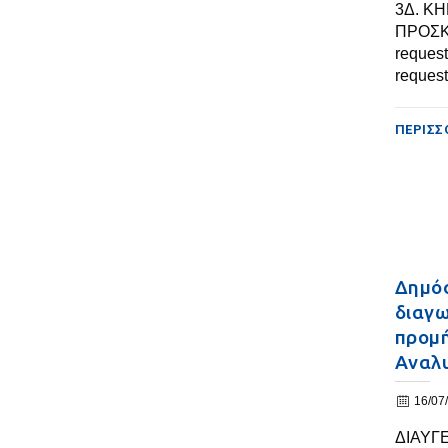
3Δ. Κ
ΠΡΟΣΚ
reques
request
ΠΕΡΙΣΣ
Δημόσ
διαγω
προμή
Αναλ
16/07
ΔΙΑΥΓ