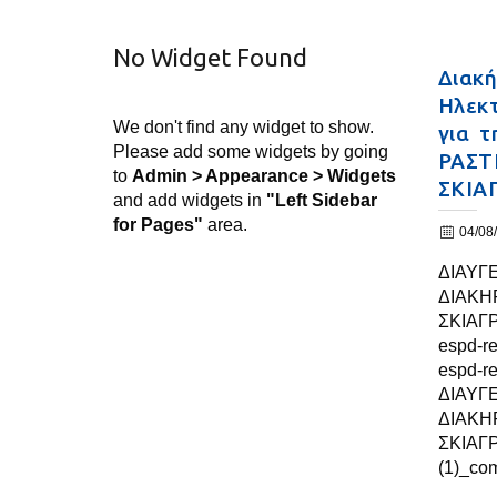
No Widget Found
Διακή
Ηλεκτ
We don't find any widget to show.
για τ
Please add some widgets by going
ΡΑΣΤ
to
Admin > Appearance > Widgets
ΣΚΙΑ
and add widgets in
"Left Sidebar
for Pages"
area.
04/08
ΔΙΑΥΓ
ΔΙΑΚΗ
ΣΚΙΑΓ
espd-r
espd-r
ΔΙΑΥΓ
ΔΙΑΚΗ
ΣΚΙΑΓ
(1)_co